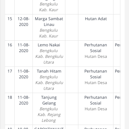
Bengkulu
Kab. Kaur
15
12-08-
Marga Sambat
Hutan Adat
2020
Linau
Bengkulu
Kab. Kaur
16
11-08-
Lemo Nakai
Perhutanan
Peneta
2020
Bengkulu
Sosial
Hak
Kab. Bengkulu
Hutan Desa
Utara
17
11-08-
Tanah Hitam
Perhutanan
Peneta
2020
Bengkulu
Sosial
Hak
Kab. Bengkulu
Hutan Desa
Utara
18
11-08-
Tanjung
Perhutanan
Peneta
2020
Gelang
Sosial
Hak
Bengkulu
Hutan Desa
Kab. Rejang
Lebong