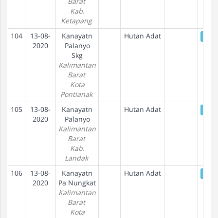
Barat
Kab.
Ketapang
104
13-08-
Kanayatn
Hutan Adat
De
2020
Palanyo
Skg
Kalimantan
Barat
Kota
Pontianak
105
13-08-
Kanayatn
Hutan Adat
De
2020
Palanyo
Kalimantan
Barat
Kab.
Landak
106
13-08-
Kanayatn
Hutan Adat
De
2020
Pa Nungkat
Kalimantan
Barat
Kota