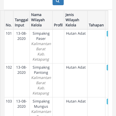
Nama
Jenis
Tanggal
Wilayah
Wilayah
No.
Input
Kelola
Profil
Kelola
Tahapan
101
13-08-
Simpakng
Hutan Adat
De
2020
Paser
Kalimantan
Barat
Kab.
Ketapang
102
13-08-
Simpakng
Hutan Adat
De
2020
Pantong
Kalimantan
Barat
Kab.
Ketapang
103
13-08-
Simpakng
Hutan Adat
De
2020
Mungus
Kalimantan