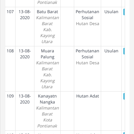
Pontianak
107
13-08-
Batu Barat
Perhutanan
Usulan
De
2020
Kalimantan
Sosial
Barat
Hutan Desa
Kab.
Kayong
Utara
108
13-08-
Muara
Perhutanan
Usulan
De
2020
Palung
Sosial
Kalimantan
Hutan Desa
Barat
Kab.
Kayong
Utara
109
13-08-
Kanayatn
Hutan Adat
De
2020
Nangka
Kalimantan
Barat
Kota
Pontianak