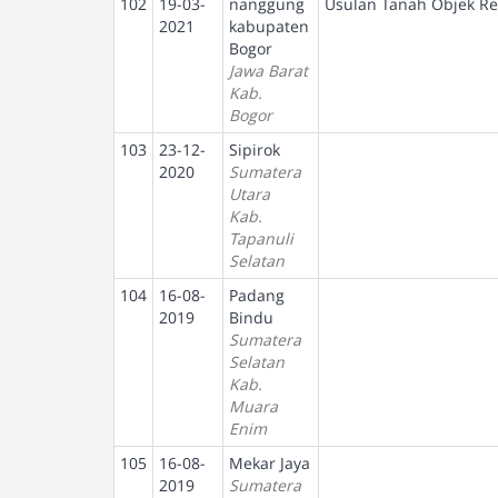
102
19-03-
nanggung
Usulan Tanah Objek Re
2021
kabupaten
Bogor
Jawa Barat
Kab.
Bogor
103
23-12-
Sipirok
2020
Sumatera
Utara
Kab.
Tapanuli
Selatan
104
16-08-
Padang
2019
Bindu
Sumatera
Selatan
Kab.
Muara
Enim
105
16-08-
Mekar Jaya
2019
Sumatera