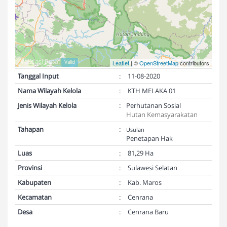
Validasi Peta:
Valid
Leaflet
| ©
OpenStreetMap
contributors
Tanggal Input
:
11-08-2020
Nama Wilayah Kelola
:
KTH MELAKA 01
Jenis Wilayah Kelola
:
Perhutanan Sosial
Hutan Kemasyarakatan
Tahapan
:
Usulan
Penetapan Hak
Luas
:
81,29 Ha
Provinsi
:
Sulawesi Selatan
Kabupaten
:
Kab. Maros
Kecamatan
:
Cenrana
Desa
:
Cenrana Baru