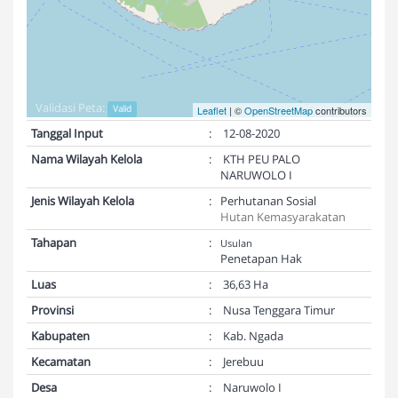
Validasi Peta:
Valid
Leaflet
| ©
OpenStreetMap
contributors
Tanggal Input
:
12-08-2020
Nama Wilayah Kelola
:
KTH PEU PALO
NARUWOLO I
Jenis Wilayah Kelola
:
Perhutanan Sosial
Hutan Kemasyarakatan
Tahapan
:
Usulan
Penetapan Hak
Luas
:
36,63 Ha
Provinsi
:
Nusa Tenggara Timur
Kabupaten
:
Kab. Ngada
Kecamatan
:
Jerebuu
Desa
:
Naruwolo I