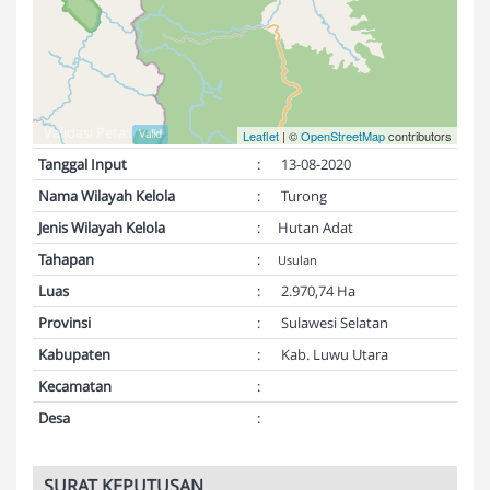
Validasi Peta:
Valid
Leaflet
| ©
OpenStreetMap
contributors
Tanggal Input
:
13-08-2020
Nama Wilayah Kelola
:
Turong
Jenis Wilayah Kelola
:
Hutan Adat
Tahapan
:
Usulan
Luas
:
2.970,74 Ha
Provinsi
:
Sulawesi Selatan
Kabupaten
:
Kab. Luwu Utara
Kecamatan
:
Desa
:
SURAT KEPUTUSAN