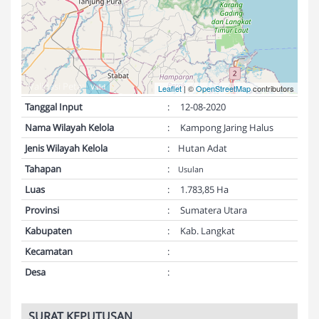
Validasi Peta:
Valid
Leaflet
| ©
OpenStreetMap
contributors
Tanggal Input
:
12-08-2020
Nama Wilayah Kelola
:
Kampong Jaring Halus
Jenis Wilayah Kelola
:
Hutan Adat
Tahapan
:
Usulan
Luas
:
1.783,85 Ha
Provinsi
:
Sumatera Utara
Kabupaten
:
Kab. Langkat
Kecamatan
:
Desa
:
SURAT KEPUTUSAN