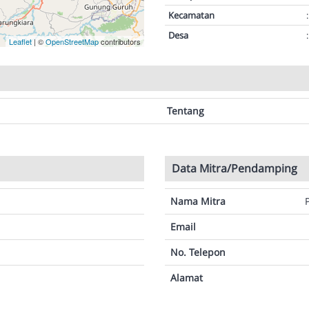
Kecamatan
:
Desa
:
Leaflet
| ©
OpenStreetMap
contributors
Tentang
Data Mitra/Pendamping
Nama Mitra
Email
No. Telepon
Alamat