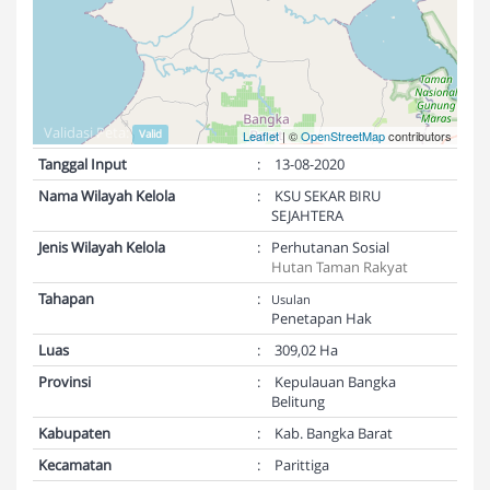
Validasi Peta:
Valid
Leaflet
| ©
OpenStreetMap
contributors
Tanggal Input
:
13-08-2020
Nama Wilayah Kelola
:
KSU SEKAR BIRU
SEJAHTERA
Jenis Wilayah Kelola
:
Perhutanan Sosial
Hutan Taman Rakyat
Tahapan
:
Usulan
Penetapan Hak
Luas
:
309,02 Ha
Provinsi
:
Kepulauan Bangka
Belitung
Kabupaten
:
Kab. Bangka Barat
Kecamatan
:
Parittiga