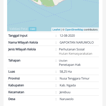
Validasi Peta:
Valid
Leaflet
| ©
OpenStreetMap
contributors
Tanggal Input
:
12-08-2020
Nama Wilayah Kelola
:
GAPOKTAN NARUWOLO
Jenis Wilayah Kelola
:
Perhutanan Sosial
Hutan Kemasyarakatan
Tahapan
:
Usulan
Penetapan Hak
Luas
:
58,25 Ha
Provinsi
:
Nusa Tenggara Timur
Kabupaten
:
Kab. Ngada
Kecamatan
:
Jerebuu
Desa
:
Naruwolo