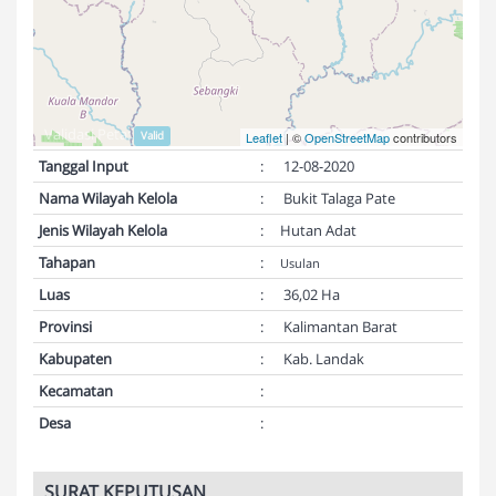
Validasi Peta:
Valid
Leaflet
| ©
OpenStreetMap
contributors
Tanggal Input
:
12-08-2020
Nama Wilayah Kelola
:
Bukit Talaga Pate
Jenis Wilayah Kelola
:
Hutan Adat
Tahapan
:
Usulan
Luas
:
36,02 Ha
Provinsi
:
Kalimantan Barat
Kabupaten
:
Kab. Landak
Kecamatan
:
Desa
:
SURAT KEPUTUSAN