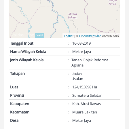
Validasi Peta:
Valid
Leaflet
| ©
OpenStreetMap
contributors
Tanggal Input
:
16-08-2019
Nama Wilayah Kelola
:
Mekar Jaya
Jenis Wilayah Kelola
:
Tanah Objek Reforma
Agraria
Tahapan
:
Usulan
Usulan
Luas
:
124,153898 Ha
Provinsi
:
Sumatera Selatan
Kabupaten
:
Kab. Musi Rawas
Kecamatan
:
Muara Lakitan
Desa
:
Mekar Jaya