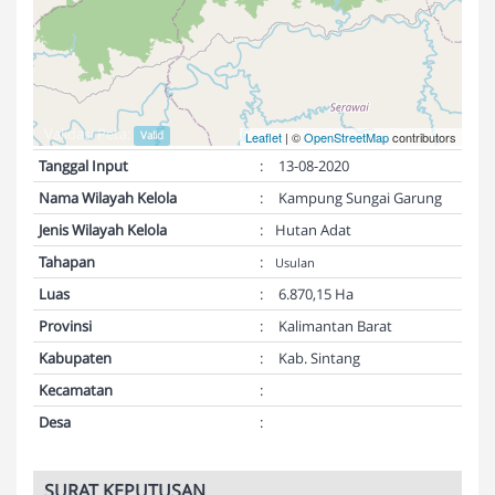
Validasi Peta:
Valid
Leaflet
| ©
OpenStreetMap
contributors
Tanggal Input
:
13-08-2020
Nama Wilayah Kelola
:
Kampung Sungai Garung
Jenis Wilayah Kelola
:
Hutan Adat
Tahapan
:
Usulan
Luas
:
6.870,15 Ha
Provinsi
:
Kalimantan Barat
Kabupaten
:
Kab. Sintang
Kecamatan
:
Desa
:
SURAT KEPUTUSAN