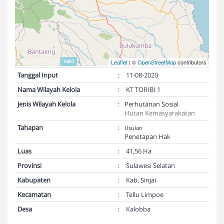
Validasi Peta:
Valid
Leaflet
| ©
OpenStreetMap
contributors
Tanggal Input
:
11-08-2020
Nama Wilayah Kelola
:
KT TORIBI 1
Jenis Wilayah Kelola
:
Perhutanan Sosial
Hutan Kemasyarakatan
Tahapan
:
Usulan
Penetapan Hak
Luas
:
41,56 Ha
Provinsi
:
Sulawesi Selatan
Kabupaten
:
Kab. Sinjai
Kecamatan
:
Tellu Limpoe
Desa
:
Kalobba