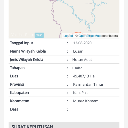
Validasi Peta:
Valid
Leaflet
| ©
OpenStreetMap
contributors
Tanggal Input
:
13-08-2020
Nama Wilayah Kelola
:
Lusan
Jenis Wilayah Kelola
:
Hutan Adat
Tahapan
:
Usulan
Luas
:
49.407,13 Ha
Provinsi
:
Kalimantan Timur
Kabupaten
:
Kab. Paser
Kecamatan
:
Muara Komam
Desa
:
SURAT KEPUTUSAN