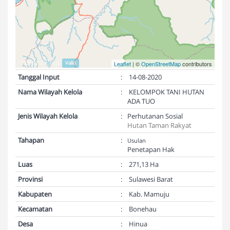
Validasi Peta:
Valid
Leaflet
| ©
OpenStreetMap
contributors
Tanggal Input
:
14-08-2020
Nama Wilayah Kelola
:
KELOMPOK TANI HUTAN
ADA TUO
Jenis Wilayah Kelola
:
Perhutanan Sosial
Hutan Taman Rakyat
Tahapan
:
Usulan
Penetapan Hak
Luas
:
271,13 Ha
Provinsi
:
Sulawesi Barat
Kabupaten
:
Kab. Mamuju
Kecamatan
:
Bonehau
Desa
:
Hinua