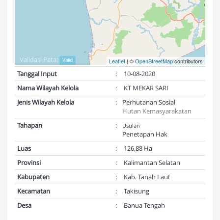
Validasi Peta:
Valid
Leaflet
| ©
OpenStreetMap
contributors
Tanggal Input
:
10-08-2020
Nama Wilayah Kelola
:
KT MEKAR SARI
Jenis Wilayah Kelola
:
Perhutanan Sosial
Hutan Kemasyarakatan
Tahapan
:
Usulan
Penetapan Hak
Luas
:
126,88 Ha
Provinsi
:
Kalimantan Selatan
Kabupaten
:
Kab. Tanah Laut
Kecamatan
:
Takisung
Desa
:
Banua Tengah