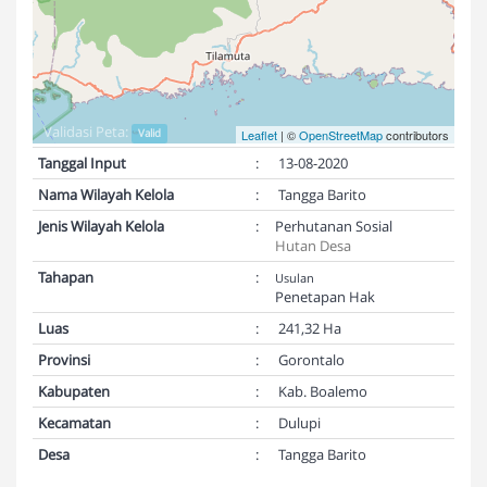
Validasi Peta:
Valid
Leaflet
| ©
OpenStreetMap
contributors
Tanggal Input
:
13-08-2020
Nama Wilayah Kelola
:
Tangga Barito
Jenis Wilayah Kelola
:
Perhutanan Sosial
Hutan Desa
Tahapan
:
Usulan
Penetapan Hak
Luas
:
241,32 Ha
Provinsi
:
Gorontalo
Kabupaten
:
Kab. Boalemo
Kecamatan
:
Dulupi
Desa
:
Tangga Barito