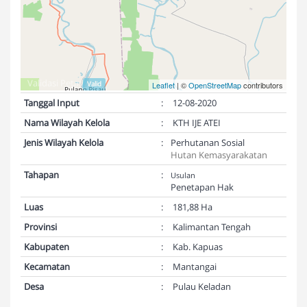
Validasi Peta:
Valid
Leaflet
| ©
OpenStreetMap
contributors
Tanggal Input
:
12-08-2020
Nama Wilayah Kelola
:
KTH IJE ATEI
Jenis Wilayah Kelola
:
Perhutanan Sosial
Hutan Kemasyarakatan
Tahapan
:
Usulan
Penetapan Hak
Luas
:
181,88 Ha
Provinsi
:
Kalimantan Tengah
Kabupaten
:
Kab. Kapuas
Kecamatan
:
Mantangai
Desa
:
Pulau Keladan