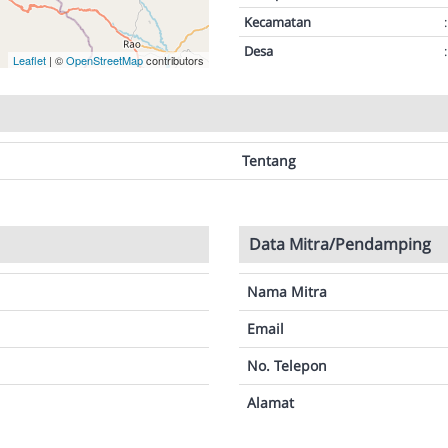
Kecamatan
:
Desa
:
Leaflet
| ©
OpenStreetMap
contributors
Tentang
Data Mitra/Pendamping
Nama Mitra
Email
No. Telepon
Alamat