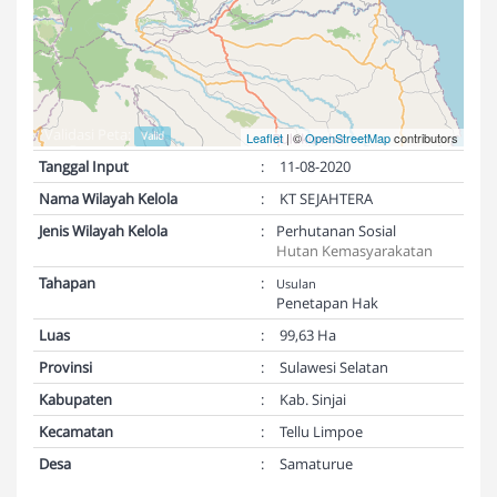
Validasi Peta:
Valid
Leaflet
| ©
OpenStreetMap
contributors
Tanggal Input
:
11-08-2020
Nama Wilayah Kelola
:
KT SEJAHTERA
Jenis Wilayah Kelola
:
Perhutanan Sosial
Hutan Kemasyarakatan
Tahapan
:
Usulan
Penetapan Hak
Luas
:
99,63 Ha
Provinsi
:
Sulawesi Selatan
Kabupaten
:
Kab. Sinjai
Kecamatan
:
Tellu Limpoe
Desa
:
Samaturue