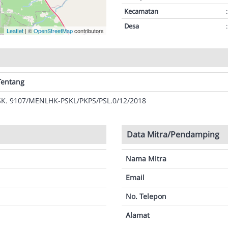
Kecamatan
:
Desa
:
Leaflet
| ©
OpenStreetMap
contributors
Tentang
SK. 9107/MENLHK-PSKL/PKPS/PSL.0/12/2018
Data Mitra/Pendamping
Nama Mitra
Email
No. Telepon
Alamat