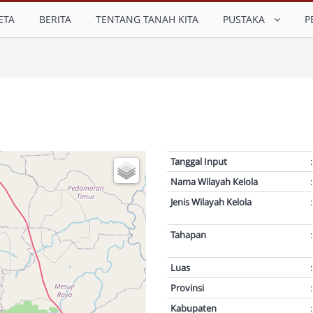
ETA
BERITA
TENTANG TANAH KITA
PUSTAKA
P
Tanggal Input
:
Nama Wilayah Kelola
:
Jenis Wilayah Kelola
:
Tahapan
:
Luas
:
Provinsi
:
Kabupaten
: