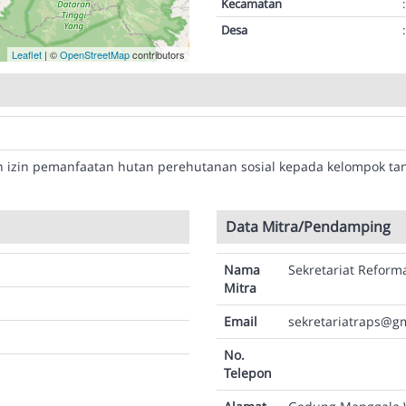
Kecamatan
:
Desa
:
Leaflet
| ©
OpenStreetMap
contributors
 izin pemanfaatan hutan perehutanan sosial kepada kelompok ta
Data Mitra/Pendamping
Nama
Sekretariat Reform
Mitra
Email
sekretariatraps@g
No.
Telepon