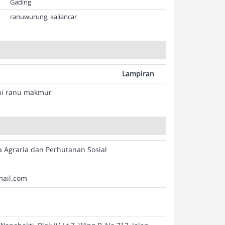
Gading
ranuwurung, kaliancar
Lampiran
ni ranu makmur
a Agraria dan Perhutanan Sosial
mail.com