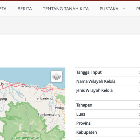
ETA
BERITA
TENTANG TANAH KITA
PUSTAKA
P
Tanggal Input
:
Nama Wilayah Kelola
:
Jenis Wilayah Kelola
:
Tahapan
:
Luas
:
Provinsi
:
Kabupaten
: