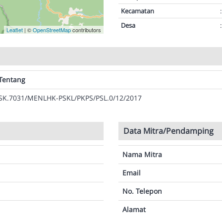
Kecamatan
:
Desa
:
Leaflet
| ©
OpenStreetMap
contributors
Tentang
SK.7031/MENLHK-PSKL/PKPS/PSL.0/12/2017
Data Mitra/Pendamping
Nama Mitra
Email
No. Telepon
Alamat