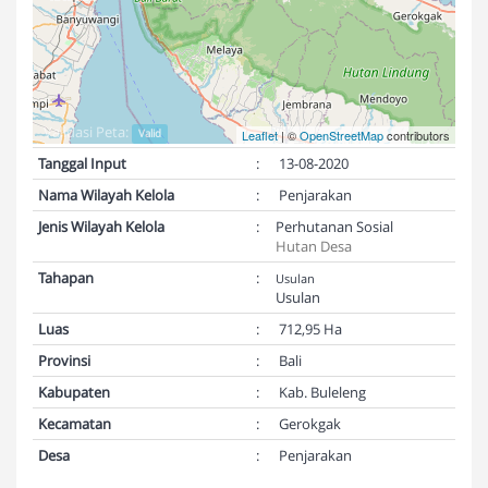
Validasi Peta:
Valid
Leaflet
| ©
OpenStreetMap
contributors
Tanggal Input
:
13-08-2020
Nama Wilayah Kelola
:
Penjarakan
Jenis Wilayah Kelola
:
Perhutanan Sosial
Hutan Desa
Tahapan
:
Usulan
Usulan
Luas
:
712,95 Ha
Provinsi
:
Bali
Kabupaten
:
Kab. Buleleng
Kecamatan
:
Gerokgak
Desa
:
Penjarakan