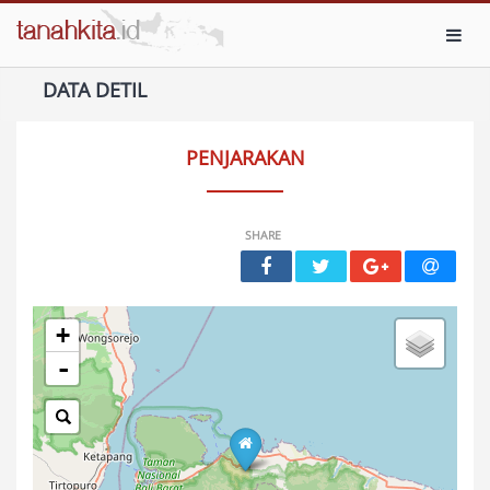
Toggl
DATA DETIL
PENJARAKAN
SHARE
+
-