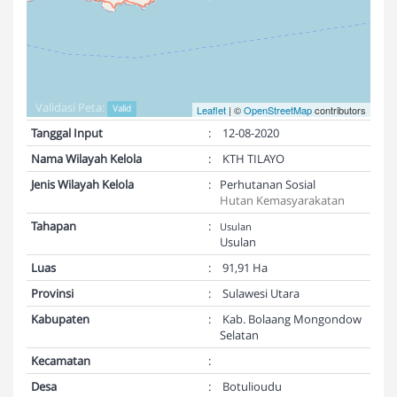
Validasi Peta:
Valid
Leaflet
| ©
OpenStreetMap
contributors
Tanggal Input
:
12-08-2020
Nama Wilayah Kelola
:
KTH TILAYO
Jenis Wilayah Kelola
:
Perhutanan Sosial
Hutan Kemasyarakatan
Tahapan
:
Usulan
Usulan
Luas
:
91,91 Ha
Provinsi
:
Sulawesi Utara
Kabupaten
:
Kab. Bolaang Mongondow
Selatan
Kecamatan
:
Desa
:
Botulioudu