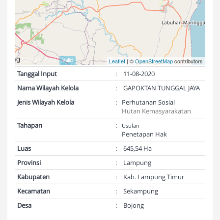
Validasi Peta:
Valid
Leaflet
| ©
OpenStreetMap
contributors
Tanggal Input
:
11-08-2020
Nama Wilayah Kelola
:
GAPOKTAN TUNGGAL JAYA
Jenis Wilayah Kelola
:
Perhutanan Sosial
Hutan Kemasyarakatan
Tahapan
:
Usulan
Penetapan Hak
Luas
:
645,54 Ha
Provinsi
:
Lampung
Kabupaten
:
Kab. Lampung Timur
Kecamatan
:
Sekampung
Desa
:
Bojong