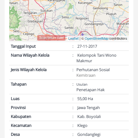
Validasi Peta:
Tidak/Belum Valid
Leaflet
| ©
OpenStreetMap
contributors
Tanggal Input
:
27-11-2017
Nama Wilayah Kelola
:
Kelompok Tani Wono
Makmur
Jenis Wilayah Kelola
:
Perhutanan Sosial
Kemitraan
Tahapan
:
Usulan
Penetapan Hak
Luas
:
55,00 Ha
Provinsi
:
Jawa Tengah
Kabupaten
:
Kab. Boyolali
Kecamatan
:
Klego
Desa
:
Gondanglegi