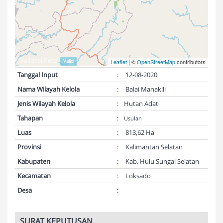
Validasi Peta:
Valid
Leaflet
| ©
OpenStreetMap
contributors
Tanggal Input
:
12-08-2020
Nama Wilayah Kelola
:
Balai Manakili
Jenis Wilayah Kelola
:
Hutan Adat
Tahapan
:
Usulan
Luas
:
813,62 Ha
Provinsi
:
Kalimantan Selatan
Kabupaten
:
Kab. Hulu Sungai Selatan
Kecamatan
:
Loksado
Desa
:
SURAT KEPUTUSAN