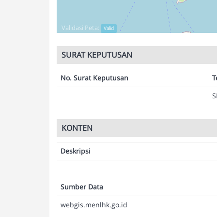
Validasi Peta:
Valid
SURAT KEPUTUSAN
No. Surat Keputusan
T
S
KONTEN
Deskripsi
Sumber Data
webgis.menlhk.go.id