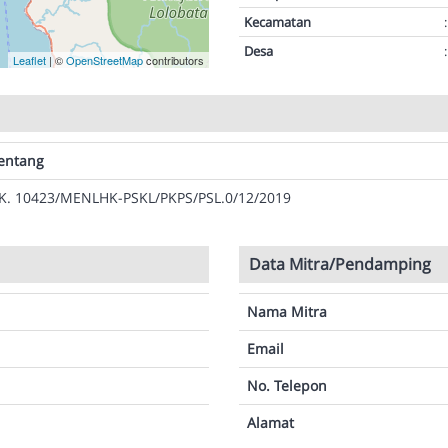
Kecamatan
:
Desa
:
Leaflet
| ©
OpenStreetMap
contributors
entang
K. 10423/MENLHK-PSKL/PKPS/PSL.0/12/2019
Data Mitra/Pendamping
Nama Mitra
Email
No. Telepon
Alamat