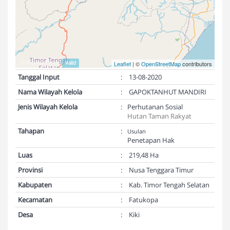
Validasi Peta:
Valid
Leaflet
| ©
OpenStreetMap
contributors
Tanggal Input
:
13-08-2020
Nama Wilayah Kelola
:
GAPOKTANHUT MANDIRI
Jenis Wilayah Kelola
:
Perhutanan Sosial
Hutan Taman Rakyat
Tahapan
:
Usulan
Penetapan Hak
Luas
:
219,48 Ha
Provinsi
:
Nusa Tenggara Timur
Kabupaten
:
Kab. Timor Tengah Selatan
Kecamatan
:
Fatukopa
Desa
:
Kiki