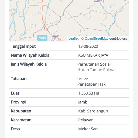
Validasi Peta:
Valid
Leaflet
| ©
OpenStreetMap
contributors
Tanggal Input
:
13-08-2020
Nama Wilayah Kelola
:
KSU MEKAR JAYA
Jenis Wilayah Kelola
:
Perhutanan Sosial
Hutan Taman Rakyat
Tahapan
:
Usulan
Penetapan Hak
Luas
:
1.350,53 Ha
Provinsi
:
Jambi
Kabupaten
:
Kab. Sarolangun
Kecamatan
:
Pelawan
Desa
:
Mekar Sari