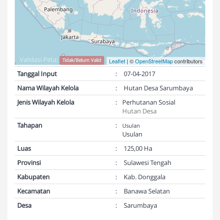
Validasi Peta:
Tidak/Belum Valid
Leaflet
| ©
OpenStreetMap
contributors
Tanggal Input
:
07-04-2017
Nama Wilayah Kelola
:
Hutan Desa Sarumbaya
Jenis Wilayah Kelola
:
Perhutanan Sosial
Hutan Desa
Tahapan
:
Usulan
Usulan
Luas
:
125,00 Ha
Provinsi
:
Sulawesi Tengah
Kabupaten
:
Kab. Donggala
Kecamatan
:
Banawa Selatan
Desa
:
Sarumbaya