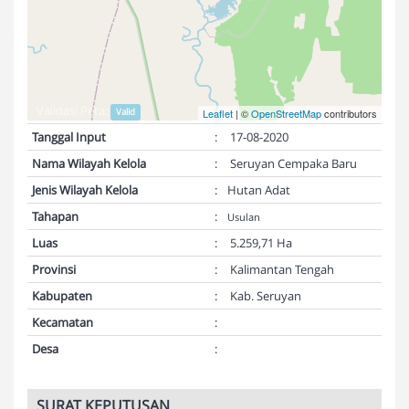
Validasi Peta:
Valid
Leaflet
| ©
OpenStreetMap
contributors
Tanggal Input
:
17-08-2020
Nama Wilayah Kelola
:
Seruyan Cempaka Baru
Jenis Wilayah Kelola
:
Hutan Adat
Tahapan
:
Usulan
Luas
:
5.259,71 Ha
Provinsi
:
Kalimantan Tengah
Kabupaten
:
Kab. Seruyan
Kecamatan
:
Desa
:
SURAT KEPUTUSAN