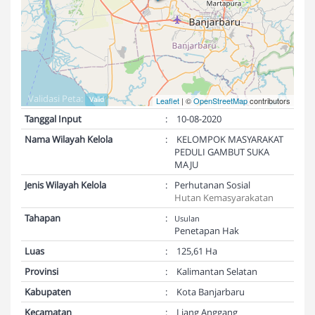
Validasi Peta:
Valid
Leaflet
| ©
OpenStreetMap
contributors
Tanggal Input
:
10-08-2020
Nama Wilayah Kelola
:
KELOMPOK MASYARAKAT
PEDULI GAMBUT SUKA
MAJU
Jenis Wilayah Kelola
:
Perhutanan Sosial
Hutan Kemasyarakatan
Tahapan
:
Usulan
Penetapan Hak
Luas
:
125,61 Ha
Provinsi
:
Kalimantan Selatan
Kabupaten
:
Kota Banjarbaru
Kecamatan
:
Liang Anggang