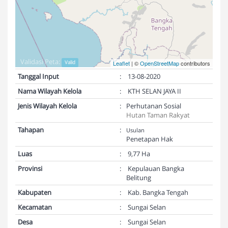
Validasi Peta:
Valid
Leaflet
| ©
OpenStreetMap
contributors
Tanggal Input
:
13-08-2020
Nama Wilayah Kelola
:
KTH SELAN JAYA II
Jenis Wilayah Kelola
:
Perhutanan Sosial
Hutan Taman Rakyat
Tahapan
:
Usulan
Penetapan Hak
Luas
:
9,77 Ha
Provinsi
:
Kepulauan Bangka
Belitung
Kabupaten
:
Kab. Bangka Tengah
Kecamatan
:
Sungai Selan
Desa
:
Sungai Selan