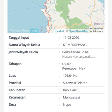
Validasi Peta:
Valid
Leaflet
| ©
OpenStreetMap
contributors
Tanggal Input
:
11-08-2020
Nama Wilayah Kelola
:
KT MERREPANG
Jenis Wilayah Kelola
:
Perhutanan Sosial
Hutan Kemasyarakatan
Tahapan
:
Usulan
Penetapan Hak
Luas
:
101,64 Ha
Provinsi
:
Sulawesi Selatan
Kabupaten
:
Kab. Barru
Kecamatan
:
Mallusetasi
Desa
:
Nepo