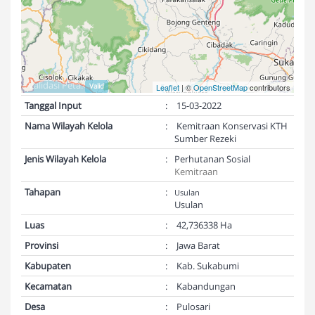
Validasi Peta:
Valid
Leaflet
| ©
OpenStreetMap
contributors
Tanggal Input
:
15-03-2022
Nama Wilayah Kelola
:
Kemitraan Konservasi KTH
Sumber Rezeki
Jenis Wilayah Kelola
:
Perhutanan Sosial
Kemitraan
Tahapan
:
Usulan
Usulan
Luas
:
42,736338 Ha
Provinsi
:
Jawa Barat
Kabupaten
:
Kab. Sukabumi
Kecamatan
:
Kabandungan
Desa
:
Pulosari