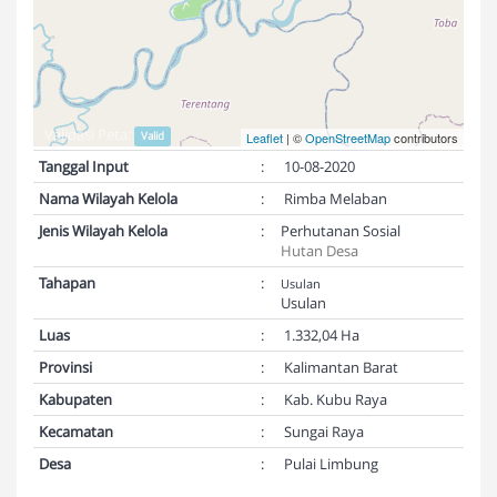
Validasi Peta:
Valid
Leaflet
| ©
OpenStreetMap
contributors
Tanggal Input
:
10-08-2020
Nama Wilayah Kelola
:
Rimba Melaban
Jenis Wilayah Kelola
:
Perhutanan Sosial
Hutan Desa
Tahapan
:
Usulan
Usulan
Luas
:
1.332,04 Ha
Provinsi
:
Kalimantan Barat
Kabupaten
:
Kab. Kubu Raya
Kecamatan
:
Sungai Raya
Desa
:
Pulai Limbung