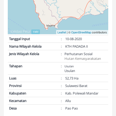
Validasi Peta:
Valid
Leaflet
| ©
OpenStreetMap
contributors
Tanggal Input
:
10-08-2020
Nama Wilayah Kelola
:
KTH PADADA II
Jenis Wilayah Kelola
:
Perhutanan Sosial
Hutan Kemasyarakatan
Tahapan
:
Usulan
Usulan
Luas
:
52,73 Ha
Provinsi
:
Sulawesi Barat
Kabupaten
:
Kab. Polewali Mandar
Kecamatan
:
Allu
Desa
:
Pao Pao