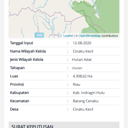
Validasi Peta:
Valid
Leaflet
| ©
OpenStreetMap
contributors
Tanggal Input
:
12-08-2020
Nama Wilayah Kelola
:
Cinaku Kecil
Jenis Wilayah Kelola
:
Hutan Adat
Tahapan
:
Usulan
Luas
:
4.308,62 Ha
Provinsi
:
Riau
Kabupaten
:
Kab. Indragiri Hulu
Kecamatan
:
Batang Cenaku
Desa
:
Cinaku Kecil
SURAT KEPUTUSAN