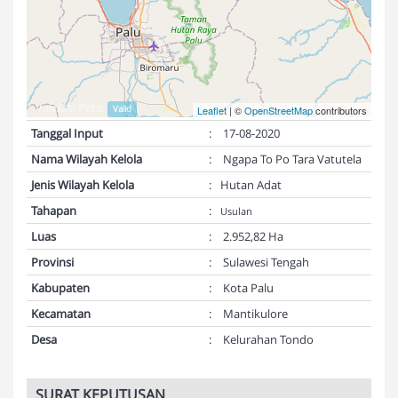
Validasi Peta:
Valid
Leaflet
| ©
OpenStreetMap
contributors
Tanggal Input
:
17-08-2020
Nama Wilayah Kelola
:
Ngapa To Po Tara Vatutela
Jenis Wilayah Kelola
:
Hutan Adat
Tahapan
:
Usulan
Luas
:
2.952,82 Ha
Provinsi
:
Sulawesi Tengah
Kabupaten
:
Kota Palu
Kecamatan
:
Mantikulore
Desa
:
Kelurahan Tondo
SURAT KEPUTUSAN