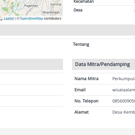
Kecamatan
:
Desa
:
Leaflet
| ©
OpenStreetMap
contributors
Tentang
Data Mitra/Pendamping
Nama Mitra
Perkumpul
Email
wisataala
No. Telepon
085600905
Alamat
Desa Kemba