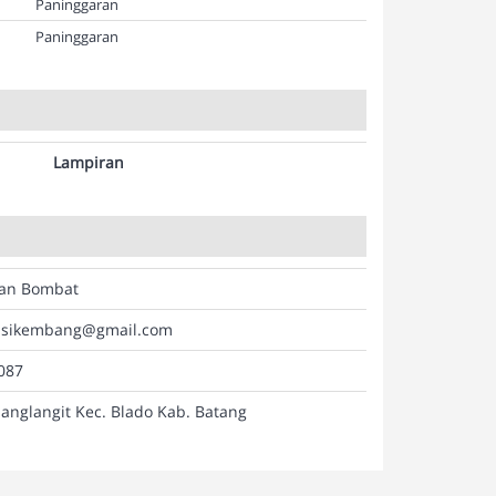
Paninggaran
Paninggaran
Lampiran
an Bombat
msikembang@gmail.com
087
nglangit Kec. Blado Kab. Batang