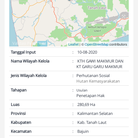
Validasi Peta:
Valid
Leaflet
| ©
OpenStreetMap
contributors
Tanggal Input
:
10-08-2020
Nama Wilayah Kelola
:
KTH GAWI MAKMUR DAN
KT GARU GARU MAKMUR
Jenis Wilayah Kelola
:
Perhutanan Sosial
Hutan Kemasyarakatan
Tahapan
:
Usulan
Penetapan Hak
Luas
:
280,69 Ha
Provinsi
:
Kalimantan Selatan
Kabupaten
:
Kab. Tanah Laut
Kecamatan
:
Bajuin