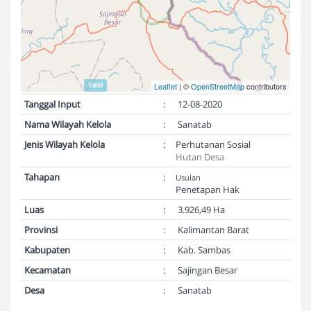
Validasi Peta:
Valid
Leaflet
| ©
OpenStreetMap
contributors
Tanggal Input
:
12-08-2020
Nama Wilayah Kelola
:
Sanatab
Jenis Wilayah Kelola
:
Perhutanan Sosial
Hutan Desa
Tahapan
:
Usulan
Penetapan Hak
Luas
:
3.926,49 Ha
Provinsi
:
Kalimantan Barat
Kabupaten
:
Kab. Sambas
Kecamatan
:
Sajingan Besar
Desa
:
Sanatab