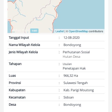
Validasi Peta:
Valid
Leaflet
| ©
OpenStreetMap
contributors
Tanggal Input
:
12-08-2020
Nama Wilayah Kelola
:
Bondoyong
Jenis Wilayah Kelola
:
Perhutanan Sosial
Hutan Desa
Tahapan
:
Usulan
Penetapan Hak
Luas
:
966,32 Ha
Provinsi
:
Sulawesi Tengah
Kabupaten
:
Kab. Parigi Moutong
Kecamatan
:
Sidoan
Desa
:
Bondoyong