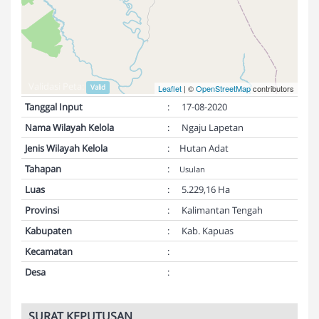
Validasi Peta:
Valid
Leaflet
| ©
OpenStreetMap
contributors
Tanggal Input
:
17-08-2020
Nama Wilayah Kelola
:
Ngaju Lapetan
Jenis Wilayah Kelola
:
Hutan Adat
Tahapan
:
Usulan
Luas
:
5.229,16 Ha
Provinsi
:
Kalimantan Tengah
Kabupaten
:
Kab. Kapuas
Kecamatan
:
Desa
:
SURAT KEPUTUSAN