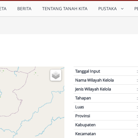
ETA
BERITA
TENTANG TANAH KITA
PUSTAKA
P
Tanggal Input
:
Nama Wilayah Kelola
:
Jenis Wilayah Kelola
:
Tahapan
:
Luas
:
Provinsi
:
Kabupaten
:
Kecamatan
: