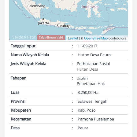
Validasi Peta:
Tidak/Belum Valid
Leaflet
| ©
OpenStreetMap
contributors
Tanggal Input
:
11-09-2017
Nama Wilayah Kelola
:
Hutan Desa Peura
Jenis Wilayah Kelola
:
Perhutanan Sosial
Hutan Desa
Tahapan
:
Usulan
Penetapan Hak
Luas
:
3.250,00 Ha
Provinsi
:
Sulawesi Tengah
Kabupaten
:
Kab. Poso
Kecamatan
:
Pamona Puselemba
Desa
:
Peura