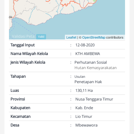
Validasi Peta:
Valid
Leaflet
| ©
OpenStreetMap
contributors
Tanggal Input
:
12-08-2020
Nama Wilayah Kelola
:
KTH AMBEWA
Jenis Wilayah Kelola
:
Perhutanan Sosial
Hutan Kemasyarakatan
Tahapan
:
Usulan
Penetapan Hak
Luas
:
130,11 Ha
Provinsi
:
Nusa Tenggara Timur
Kabupaten
:
Kab. Ende
Kecamatan
:
Lio Timur
Desa
:
Mbewawora